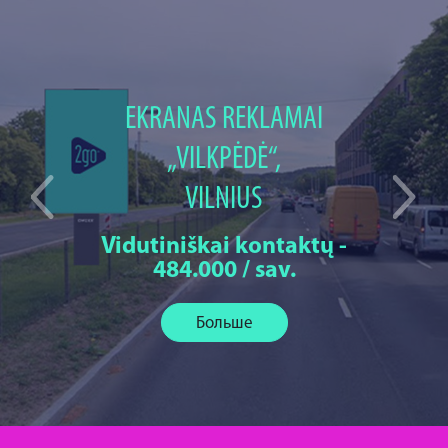
EKRANAS REKLAMAI
„VILKPĖDĖ“,
VILNIUS
Vidutiniškai kontaktų -
484.000 / sav.
Больше