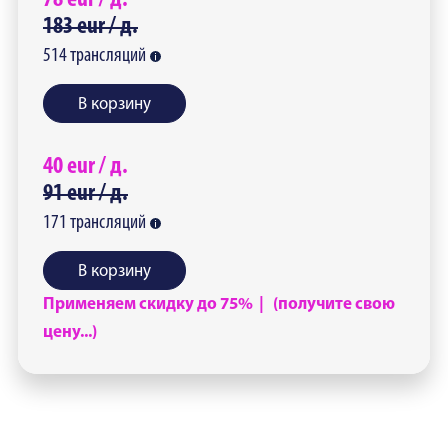
78
eur /
д.
183
eur /
д.
514
трансляций
В корзину
40
eur /
д.
91
eur /
д.
171
трансляций
В корзину
Применяем скидку до 75% | (получите свою
цену...)