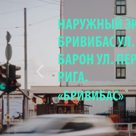
НАРУЖНЫЙ Э
БРИВИБАС УЛ
БАРОН УЛ. ПЕ
РИГА.
«БРИВИБАС»