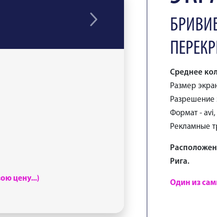
БРИВИБ
ПЕРЕКР
Среднее кол
Размер экрана
Разрешение э
Формат - avi
Рекламные тр
Расположени
Рига.
ю цену...)
Один из сам