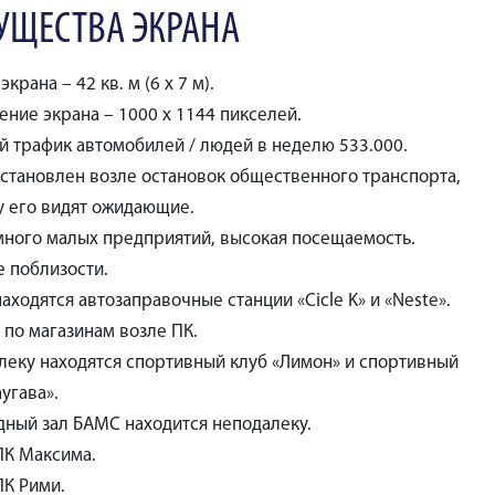
УЩЕСТВА ЭКРАНА
экрана – 42 кв. м (6 x 7 м).
ние экрана – 1000 x 1144 пикселей.
й трафик автомобилей / людей в неделю 533.000.
установлен возле остановок общественного транспорта,
у его видят ожидающие.
много малых предприятий, высокая посещаемость.
е поблизости.
аходятся автозаправочные станции «Cicle K» и «Neste».
по магазинам возле ПК.
леку находятся спортивный клуб «Лимон» и спортивный
угава».
дный зал БАМС находится неподалеку.
ПК Максима.
ПК Рими.