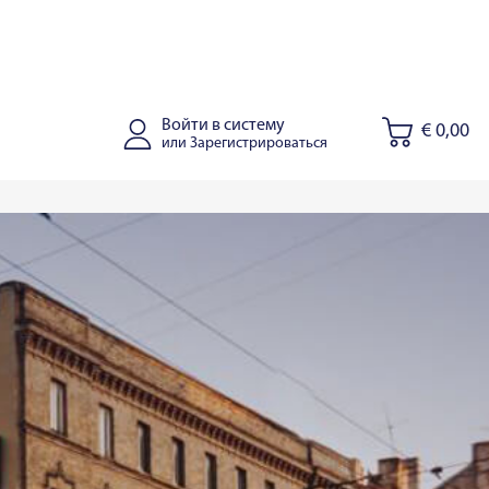
Войти в систему
€ 0,00
или Зарегистрироваться
Алитус
Йонишкис
Kaišiadorys
Рига
у