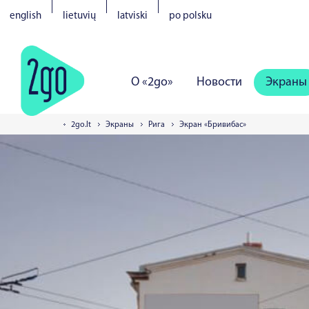
english
lietuvių
latviski
po polsku
О «2go»
Новости
Экраны
2go.lt
Экраны
Рига
Экран «Бривибас»
Вильнюс
Каунас
Клайпеда
Таллинн
Тарту
Пярну
На