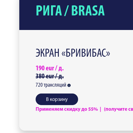
РИГА / BRASA
ЭКРАН «БРИВИБАС»
190
eur /
д.
380
eur /
д.
720
трансляций
В корзину
Применяем скидку до 55% | (получите сво