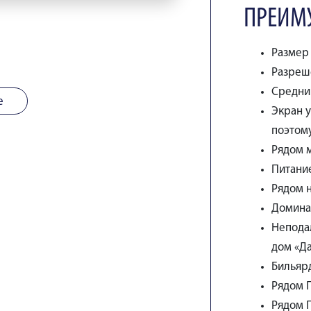
ПРЕИМ
Размер 
Разреше
Средни
е
Экран 
поэтом
Рядом 
Питани
Рядом н
Домина 
Непода
дом «Да
Бильяр
Рядом 
Рядом 