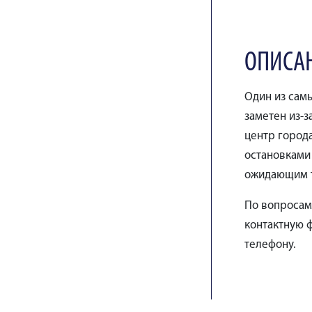
ОПИСА
Один из самы
заметен из-
центр город
остановками
ожидающим 
По вопросам
контактную ф
телефону.