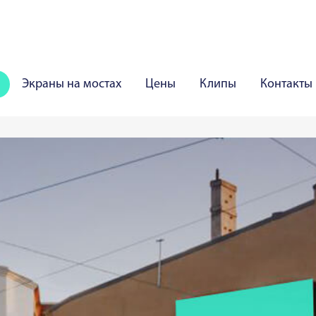
Экраны на мостах
Цены
Клипы
Контакты
Шяуляй
Паневежис
Мариямполе
Мажейкяй
рва
Курессааре
Вильянди
Раквере
Хаапсал