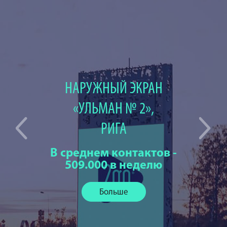
НАРУЖНЫЙ ЭКРАН
«УЛЬМАН № 2»,
РИГА
В среднем контактов -
509.000 в неделю
Больше