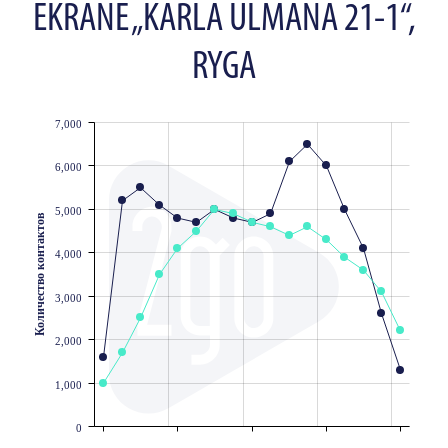
EKRANE „KARLA ULMANA 21-1“,
RYGA
7,000
JS chart by amCharts
6,000
5,000
Количество контактов
4,000
3,000
2,000
1,000
0