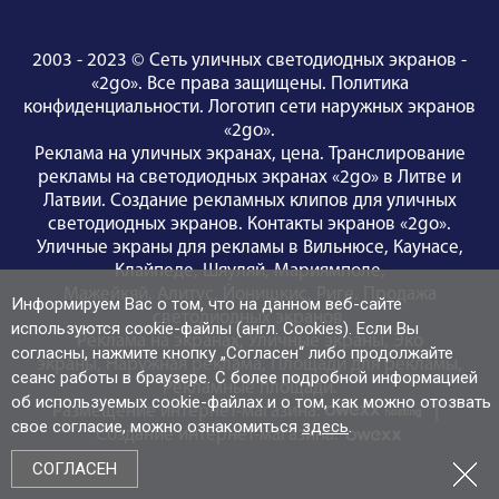
2003 - 2023 © Сеть уличных светодиодных экранов -
«2go». Все права защищены.
Политика
конфиденциальности
.
Логотип сети наружных экранов
«2go»
.
Реклама на уличных экранах, цена.
Транслирование
рекламы на светодиодных экранах «2go» в Литве и
Латвии.
Создание рекламных клипов для уличных
светодиодных экранов.
Контакты экранов «2go»
.
Уличные экраны для рекламы
в Вильнюсе
,
Каунасе
,
Клайпедe
,
Шяуляй
,
Мариямполе
,
Мажейкяй
,
Алитус
,
Йонишкис
,
Риге
.
Продажа
Информируем Вас о том, что на данном веб-сайте
светодиодных экранов
.
используются cookie-файлы (англ. Cookies). Если Вы
Реклама на экранах
,
Уличные экраны
,
Эко
согласны, нажмите кнопку „Согласен“ либо продолжайте
экраны
,
Наружная реклама
,
Площади для рекламы
,
сеанс работы в браузере. С более подробной информацией
Рекламные площади
.
об используемых cookie-файлах и о том, как можно отозвать
Размещение интернет-магазина:
|
свое согласие, можно ознакомиться
здесь
.
Создание интернет-магазина:
СОГЛАСЕН