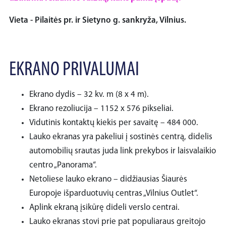
Vieta - Pilaitės pr. ir Sietyno g. sankryža, Vilnius.
EKRANO PRIVALUMAI
Ekrano dydis – 32 kv. m (8 x 4 m).
Ekrano rezoliucija – 1152 x 576 pikseliai.
Vidutinis kontaktų kiekis per savaitę – 484 000.
Lauko ekranas yra pakeliui į sostinės centrą, didelis
automobilių srautas juda link prekybos ir laisvalaikio
centro „Panorama“.
Netoliese lauko ekrano – didžiausias Šiaurės
Europoje išparduotuvių centras „Vilnius Outlet“.
Aplink ekraną įsikūrę dideli verslo centrai.
Lauko ekranas stovi prie pat populiaraus greitojo