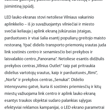
įsimintiną įspūdį.
LED lauko ekranas stovi netoliese Vilniaus vakarinio
aplinkkelio – iš jo suvažiuojantys vilniečiai ir miesto
svečiai keliauja į aplink ekraną įsikūrusias įstaigas,
parduotuves ir visai šalia esantį populiarų greitojo maisto
restoraną. Ypač didelis transporto priemonių srautas juda
link sostinės centro ir senamiesčio bei prekybos ir
laisvalaikio centro „Panorama“. Netoliese esantis didžiulis
prekybos centras „Vilnius Outlet“ taip pat pritraukia
didelius vartotojų srautus, kaip ir parduotuvės „Rimi“,
„Norfa“ ir prekybos centras „Senukai“. Didelio
intensyvumo gatvė, kuria iš sostinės priemiesčių ir kitų
miestų važiuojama link centro ir aplink lauko ekraną
esantys traukos objektai sudaro palankias sąlygas
efektyviai reklamos kampanijai, o LED ekrano parametrai