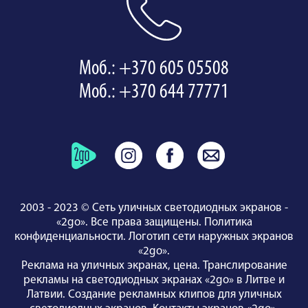
Моб.: +370 605 05508
Моб.: +370 644 77771
2003 - 2023 © Сеть уличных светодиодных экранов -
«2go». Все права защищены.
Политика
конфиденциальности
.
Логотип сети наружных экранов
«2go»
.
Реклама на уличных экранах, цена.
Транслирование
рекламы на светодиодных экранах «2go» в Литве и
Латвии.
Создание рекламных клипов для уличных