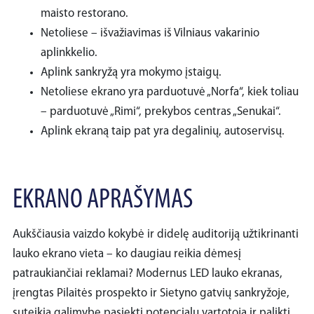
maisto restorano.
Netoliese – išvažiavimas iš Vilniaus vakarinio
aplinkkelio.
Aplink sankryžą yra mokymo įstaigų.
Netoliese ekrano yra parduotuvė „Norfa“, kiek toliau
– parduotuvė „Rimi“, prekybos centras „Senukai“.
Aplink ekraną taip pat yra degalinių, autoservisų.
EKRANO APRAŠYMAS
Aukščiausia vaizdo kokybė ir didelę auditoriją užtikrinanti
lauko ekrano vieta – ko daugiau reikia dėmesį
patraukiančiai reklamai? Modernus LED lauko ekranas,
įrengtas Pilaitės prospekto ir Sietyno gatvių sankryžoje,
suteikia galimybę pasiekti potencialų vartotoją ir palikti