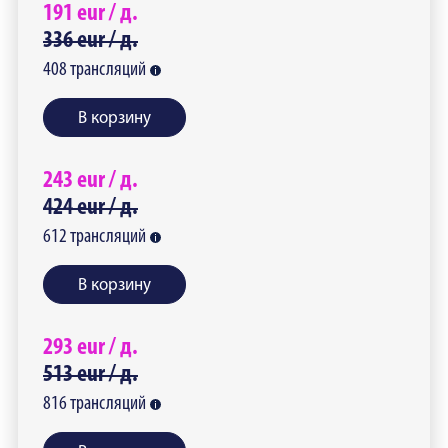
191
eur /
д.
336
eur /
д.
408
трансляций
В корзину
243
eur /
д.
424
eur /
д.
612
трансляций
В корзину
293
eur /
д.
513
eur /
д.
816
трансляций