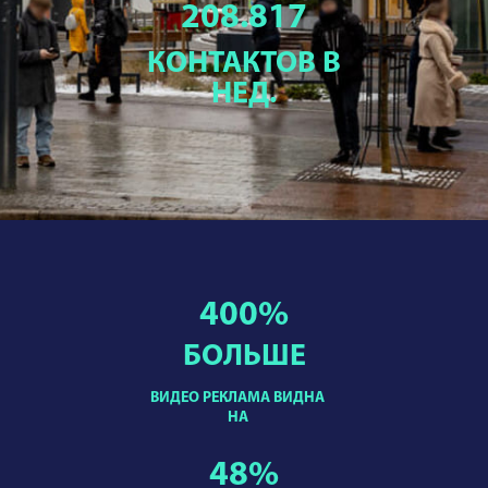
208.817
КОНТАКТОВ В
НЕД.
400
%
БОЛЬШЕ
ВИДЕО РЕКЛАМА ВИДНА
НА
48
%