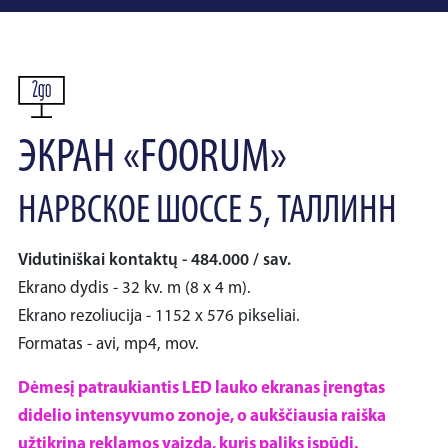
ЭКРАН «FOORUM»
НАРВСКОЕ ШОССЕ 5, ТАЛЛИНН
Vidutiniškai kontaktų - 484.000 / sav.
Ekrano dydis - 32 kv. m (8 x 4 m).
Ekrano rezoliucija - 1152 x 576 pikseliai.
Formatas - avi, mp4, mov.
Dėmesį patraukiantis LED lauko ekranas įrengtas
didelio intensyvumo zonoje, o aukščiausia raiška
užtikrina reklamos vaizdą, kuris paliks įspūdį.