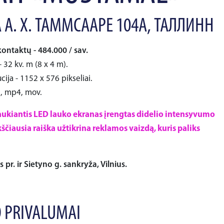
 А. Х. ТАММСААРЕ 104А, ТАЛЛИНН
kontaktų - 484.000 / sav.
 32 kv. m (8 x 4 m).
cija - 1152 x 576 pikseliai.
i, mp4, mov.
ukiantis LED lauko ekranas įrengtas didelio intensyvumo
ščiausia raiška užtikrina reklamos vaizdą, kuris paliks
ės pr. ir Sietyno g. sankryža, Vilnius.
 PRIVALUMAI