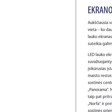
EKRANO
Aukščiausia v
vieta – ko da
lauko ekranas
suteikia galim
LED lauko ekra
suvažiuojantys
įsikūrusias įs
maisto restor
sostinės cent
„Panorama“. N
taip pat pritr
„Norfa“ ir pr
sostinės priem