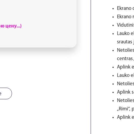
Ekrano d
Ekrano r
Vidutini
 цену...)
Lauko ek
srautas 
Netolie
centras 
Aplink e
Lauko e
Netolies
Aplink 
е
Netolie
„Rimi“, 
Aplink e