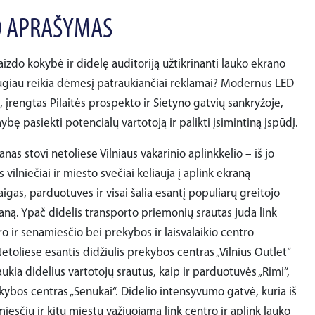
 APRAŠYMAS
aizdo kokybė ir didelę auditoriją užtikrinanti lauko ekrano
ugiau reikia dėmesį patraukiančiai reklamai? Modernus LED
, įrengtas Pilaitės prospekto ir Sietyno gatvių sankryžoje,
ybę pasiekti potencialų vartotoją ir palikti įsimintiną įspūdį.
nas stovi netoliese Vilniaus vakarinio aplinkkelio – iš jo
 vilniečiai ir miesto svečiai keliauja į aplink ekraną
taigas, parduotuves ir visai šalia esantį populiarų greitojo
aną. Ypač didelis transporto priemonių srautas juda link
ro ir senamiesčio bei prekybos ir laisvalaikio centro
etoliese esantis didžiulis prekybos centras „Vilnius Outlet“
aukia didelius vartotojų srautus, kaip ir parduotuvės „Rimi“,
ekybos centras „Senukai“. Didelio intensyvumo gatvė, kuria iš
iesčių ir kitų miestų važiuojama link centro ir aplink lauko