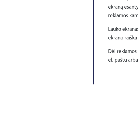
ekraną esanty
reklamos kam
Lauko ekranas 
ekrano raiška 
Dėl reklamos 
el. paštu arba