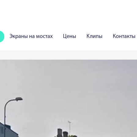
Экраны на мостах
Цены
Клипы
Контакты
Шяуляй
Паневежис
Мариямполе
Мажейкяй
рва
Курессааре
Вильянди
Раквере
Хаапсал