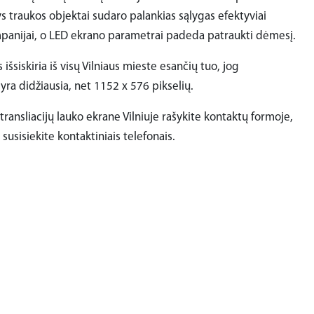
s traukos objektai sudaro palankias sąlygas efektyviai
panijai, o LED ekrano parametrai padeda patraukti dėmesį.
išsiskiria iš visų Vilniaus mieste esančių tuo, jog
yra didžiausia, net 1152 x 576 pikselių.
transliacijų lauko ekrane Vilniuje rašykite kontaktų formoje,
 susisiekite kontaktiniais telefonais.