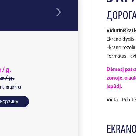
ДОРОГА
Vidutiniškai 
Ekrano dydis -
Ekrano rezoliu
Formatas - av
r /
д.
Dėmesį patra
ur /
д.
zonoje, o auk
ансляций
įspūdį.
Vieta - Pilait
 корзину
EKRANO