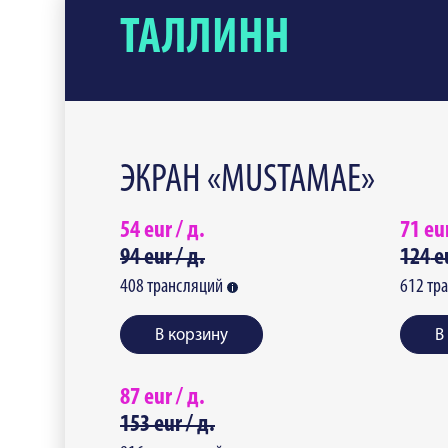
ТАЛЛИНН
ЭКРАН «MUSTAMAE»
54
eur /
д.
71
eu
94
eur /
д.
124
e
408
трансляций
612
тр
В корзину
В
87
eur /
д.
153
eur /
д.