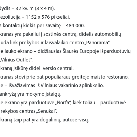
ydis – 32 kv. m (8 x 4 m).
ezoliucija – 1152 x 576 pikseliai.
s kontaktų kiekis per savaitę – 484 000.
ranas yra pakeliui į sostinės centrą, didelis automobilių
juda link prekybos ir laisvalaikio centro „Panorama“.
se lauko ekrano – didžiausias Šiaurės Europoje išparduotuvių
„Vilnius Outlet“.
kraną įsikūrę dideli verslo centrai.
kranas stovi prie pat populiaraus greitojo maisto restorano.
e – išvažiavimas iš Vilniaus vakarinio aplinkkelio.
sankryžą yra mokymo įstaigų.
se ekrano yra parduotuvė „Norfa“, kiek toliau – parduotuvė
prekybos centras „Senukai“.
kraną taip pat yra degalinių, autoservisų.