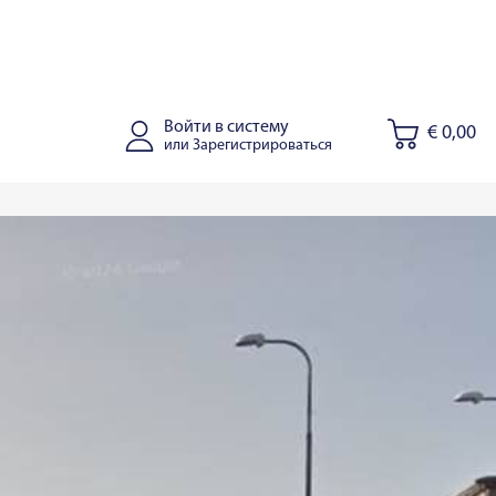
Войти в систему
€ 0,00
или Зарегистрироваться
Алитус
Йонишкис
Kaišiadorys
Рига
у