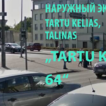
НАРУЖНЫЙ Э
TARTU KELIAS,
TALINAS
„TARTU 
64“