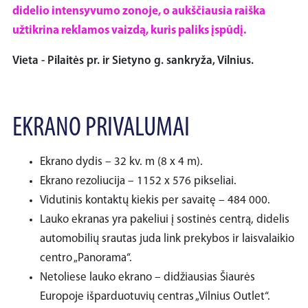
didelio intensyvumo zonoje, o aukščiausia raiška
užtikrina reklamos vaizdą, kuris paliks įspūdį.
Vieta - Pilaitės pr. ir Sietyno g. sankryža, Vilnius.
EKRANO PRIVALUMAI
Ekrano dydis – 32 kv. m (8 x 4 m).
Ekrano rezoliucija – 1152 x 576 pikseliai.
Vidutinis kontaktų kiekis per savaitę – 484 000.
Lauko ekranas yra pakeliui į sostinės centrą, didelis
automobilių srautas juda link prekybos ir laisvalaikio
centro „Panorama“.
Netoliese lauko ekrano – didžiausias Šiaurės
Europoje išparduotuvių centras „Vilnius Outlet“.