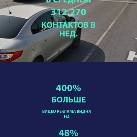
В СРЕДНЕМ
312.270
КОНТАКТОВ В
НЕД.
400
%
БОЛЬШЕ
ВИДЕО РЕКЛАМА ВИДНА
НА
48
%