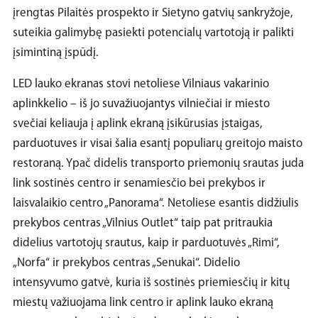
įrengtas Pilaitės prospekto ir Sietyno gatvių sankryžoje,
suteikia galimybę pasiekti potencialų vartotoją ir palikti
įsimintiną įspūdį.
LED lauko ekranas stovi netoliese Vilniaus vakarinio
aplinkkelio – iš jo suvažiuojantys vilniečiai ir miesto
svečiai keliauja į aplink ekraną įsikūrusias įstaigas,
parduotuves ir visai šalia esantį populiarų greitojo maisto
restoraną. Ypač didelis transporto priemonių srautas juda
link sostinės centro ir senamiesčio bei prekybos ir
laisvalaikio centro „Panorama“. Netoliese esantis didžiulis
prekybos centras „Vilnius Outlet“ taip pat pritraukia
didelius vartotojų srautus, kaip ir parduotuvės „Rimi“,
„Norfa“ ir prekybos centras „Senukai“. Didelio
intensyvumo gatvė, kuria iš sostinės priemiesčių ir kitų
miestų važiuojama link centro ir aplink lauko ekraną