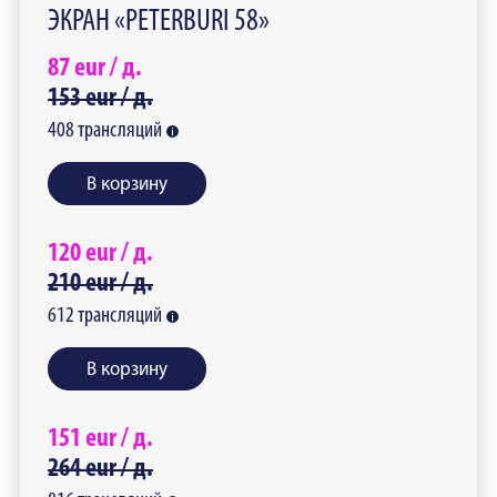
ЭКРАН «PETERBURI 58»
87
eur /
д.
153
eur /
д.
408
трансляций
В корзину
120
eur /
д.
210
eur /
д.
612
трансляций
В корзину
151
eur /
д.
264
eur /
д.