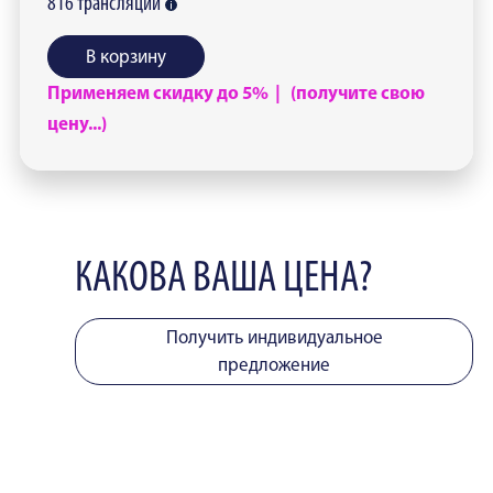
816
трансляций
В корзину
Применяем скидку до 5% | (получите свою
цену...)
КАКОВА ВАША ЦЕНА?
Получить индивидуальное
предложение