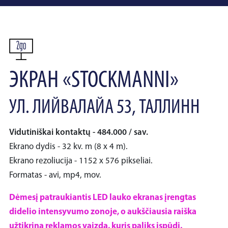
ЭКРАН «STOCKMANNI»
УЛ. ЛИЙВАЛАЙА 53, ТАЛЛИНН
Vidutiniškai kontaktų - 484.000 / sav.
Ekrano dydis - 32 kv. m (8 x 4 m).
Ekrano rezoliucija - 1152 x 576 pikseliai.
Formatas - avi, mp4, mov.
Dėmesį patraukiantis LED lauko ekranas įrengtas
didelio intensyvumo zonoje, o aukščiausia raiška
užtikrina reklamos vaizdą, kuris paliks įspūdį.