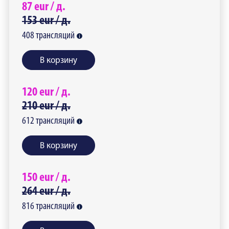
87
eur /
д.
153
eur /
д.
408
трансляций
В корзину
120
eur /
д.
210
eur /
д.
612
трансляций
В корзину
150
eur /
д.
264
eur /
д.
816
трансляций