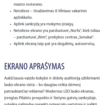
maisto restorano.
Netoliese – išvažiavimas iš Vilniaus vakarinio
aplinkkelio.
Aplink sankryžą yra mokymo įstaigų.
Netoliese ekrano yra parduotuvė „Norfa“, kiek toliau
– parduotuvė „Rimi“, prekybos centras „Senukai“.
Aplink ekraną taip pat yra degalinių, autoservisų.
EKRANO APRAŠYMAS
Aukščiausia vaizdo kokybė ir didelę auditoriją užtikrinanti
lauko ekrano vieta – ko daugiau reikia dėmesį
patraukiančiai reklamai? Modernus LED lauko ekranas,
įrengtas Pilaitės prospekto ir Sietyno gatvių sankryžoje,
suteikia galimybę pasiekti potencialų vartotoją ir palikti