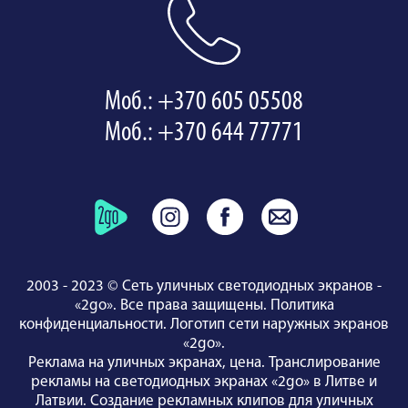
Моб.: +370 605 05508
Моб.: +370 644 77771
2003 - 2023 © Сеть уличных светодиодных экранов -
«2go». Все права защищены.
Политика
конфиденциальности
.
Логотип сети наружных экранов
«2go»
.
Реклама на уличных экранах, цена.
Транслирование
рекламы на светодиодных экранах «2go» в Литве и
Латвии.
Создание рекламных клипов для уличных