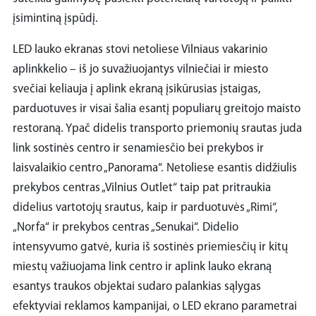
įsimintiną įspūdį.
LED lauko ekranas stovi netoliese Vilniaus vakarinio
aplinkkelio – iš jo suvažiuojantys vilniečiai ir miesto
svečiai keliauja į aplink ekraną įsikūrusias įstaigas,
parduotuves ir visai šalia esantį populiarų greitojo maisto
restoraną. Ypač didelis transporto priemonių srautas juda
link sostinės centro ir senamiesčio bei prekybos ir
laisvalaikio centro „Panorama“. Netoliese esantis didžiulis
prekybos centras „Vilnius Outlet“ taip pat pritraukia
didelius vartotojų srautus, kaip ir parduotuvės „Rimi“,
„Norfa“ ir prekybos centras „Senukai“. Didelio
intensyvumo gatvė, kuria iš sostinės priemiesčių ir kitų
miestų važiuojama link centro ir aplink lauko ekraną
esantys traukos objektai sudaro palankias sąlygas
efektyviai reklamos kampanijai, o LED ekrano parametrai