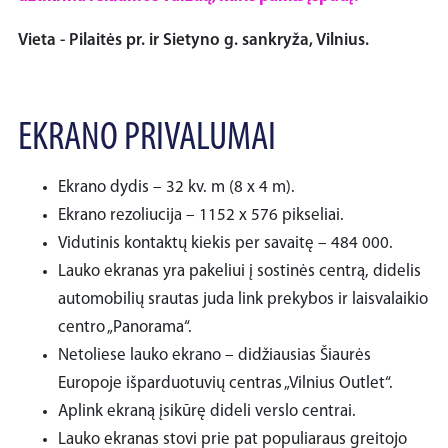
Vieta - Pilaitės pr. ir Sietyno g. sankryža, Vilnius.
EKRANO PRIVALUMAI
Ekrano dydis – 32 kv. m (8 x 4 m).
Ekrano rezoliucija – 1152 x 576 pikseliai.
Vidutinis kontaktų kiekis per savaitę – 484 000.
Lauko ekranas yra pakeliui į sostinės centrą, didelis
automobilių srautas juda link prekybos ir laisvalaikio
centro „Panorama“.
Netoliese lauko ekrano – didžiausias Šiaurės
Europoje išparduotuvių centras „Vilnius Outlet“.
Aplink ekraną įsikūrę dideli verslo centrai.
Lauko ekranas stovi prie pat populiaraus greitojo