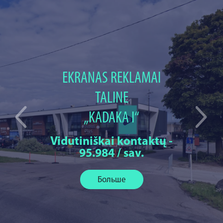
EKRANAS REKLAMAI
TALINE
„KADAKA I“
Vidutiniškai kontaktų -
95.984 / sav.
Больше