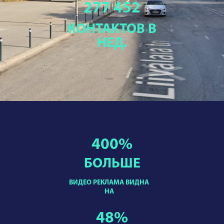
277 452
КОНТАКТОВ В
НЕД.
400
%
БОЛЬШЕ
ВИДЕО РЕКЛАМА ВИДНА
НА
48
%