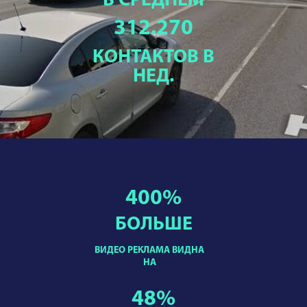
В СРЕДНЕМ
312.270
КОНТАКТОВ В
НЕД.
400
%
БОЛЬШЕ
ВИДЕО РЕКЛАМА ВИДНА
НА
48
%