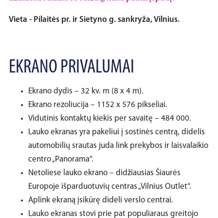
Vieta - Pilaitės pr. ir Sietyno g. sankryža, Vilnius.
EKRANO PRIVALUMAI
Ekrano dydis – 32 kv. m (8 x 4 m).
Ekrano rezoliucija – 1152 x 576 pikseliai.
Vidutinis kontaktų kiekis per savaitę – 484 000.
Lauko ekranas yra pakeliui į sostinės centrą, didelis
automobilių srautas juda link prekybos ir laisvalaikio
centro „Panorama“.
Netoliese lauko ekrano – didžiausias Šiaurės
Europoje išparduotuvių centras „Vilnius Outlet“.
Aplink ekraną įsikūrę dideli verslo centrai.
Lauko ekranas stovi prie pat populiaraus greitojo