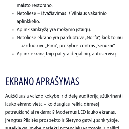
maisto restorano.
Netoliese – išvažiavimas iš Vilniaus vakarinio
aplinkkelio.
Aplink sankryžą yra mokymo įstaigų.
Netoliese ekrano yra parduotuvė „Norfa“, kiek toliau
– parduotuvė „Rimi“, prekybos centras „Senukai“.
Aplink ekraną taip pat yra degalinių, autoservisų.
EKRANO APRAŠYMAS
Aukščiausia vaizdo kokybė ir didelę auditoriją užtikrinanti
lauko ekrano vieta – ko daugiau reikia dėmesį
patraukiančiai reklamai? Modernus LED lauko ekranas,
įrengtas Pilaitės prospekto ir Sietyno gatvių sankryžoje,
suteikia galimybę pasiekti potencialų vartotoją ir palikti