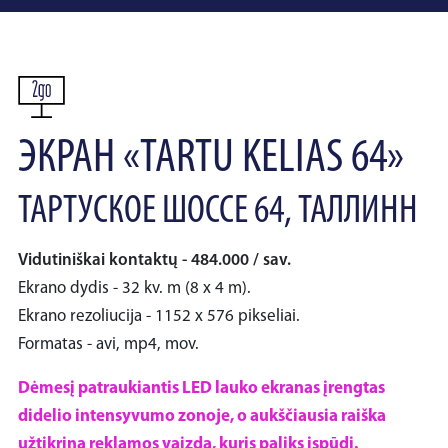
ЭКРАН «TARTU KELIAS 64»
ТАРТУСКОЕ ШОССЕ 64, ТАЛЛИНН
Vidutiniškai kontaktų - 484.000 / sav.
Ekrano dydis - 32 kv. m (8 x 4 m).
Ekrano rezoliucija - 1152 x 576 pikseliai.
Formatas - avi, mp4, mov.
Dėmesį patraukiantis LED lauko ekranas įrengtas
didelio intensyvumo zonoje, o aukščiausia raiška
užtikrina reklamos vaizdą, kuris paliks įspūdį.