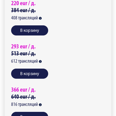
220
eur /
д.
384
eur /
д.
408
трансляций
В корзину
293
eur /
д.
513
eur /
д.
612
трансляций
В корзину
366
eur /
д.
640
eur /
д.
816
трансляций