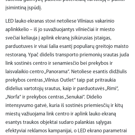
įsimintiną įspūdį.
LED lauko ekranas stovi netoliese Vilniaus vakarinio
aplinkkelio – iš jo suvažiuojantys vilniečiai ir miesto
svečiai keliauja į aplink ekraną įsikūrusias įstaigas,
parduotuves ir visai šalia esantį populiarų greitojo maisto
restoraną. Ypač didelis transporto priemonių srautas juda
link sostinės centro ir senamiesčio bei prekybos ir
laisvalaikio centro „Panorama“. Netoliese esantis didžiulis
prekybos centras „Vilnius Outlet“ taip pat pritraukia
didelius vartotojų srautus, kaip ir parduotuvės „Rimi“,
„Norfa“ ir prekybos centras „Senukai“. Didelio
intensyvumo gatvė, kuria iš sostinės priemiesčių ir kitų
miestų važiuojama link centro ir aplink lauko ekraną
esantys traukos objektai sudaro palankias sąlygas
efektyviai reklamos kampanijai, o LED ekrano parametrai