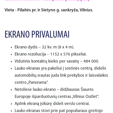
Vieta - Pilaitės pr. ir Sietyno g. sankryža, Vilnius.
EKRANO PRIVALUMAI
Ekrano dydis – 32 kv. m (8 x 4 m).
Ekrano rezoliucija – 1152 x 576 pikseliai.
Vidutinis kontaktų kiekis per savaitę – 484 000.
Lauko ekranas yra pakeliui į sostinės centrą, didelis
automobilių srautas juda link prekybos ir laisvalaikio
centro „Panorama“.
Netoliese lauko ekrano – didžiausias Šiaurės
Europoje išparduotuvių centras „Vilnius Outlet“.
Aplink ekraną įsikūrę dideli verslo centrai.
Lauko ekranas stovi prie pat populiaraus greitojo