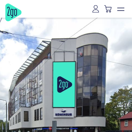
Вильнюс
Каунас
Клайпеда
Шяуляй
Паневежис
Мариямполе
Мажейкяй
Алитус
Йонишкис
Kaišiadorys
Рига
Таллинн
Тарту
Пярну
Нарва
Курессааре
Вильянди
Раквере
Хаапсалу