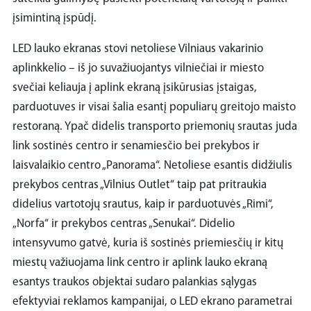
įsimintiną įspūdį.
LED lauko ekranas stovi netoliese Vilniaus vakarinio
aplinkkelio – iš jo suvažiuojantys vilniečiai ir miesto
svečiai keliauja į aplink ekraną įsikūrusias įstaigas,
parduotuves ir visai šalia esantį populiarų greitojo maisto
restoraną. Ypač didelis transporto priemonių srautas juda
link sostinės centro ir senamiesčio bei prekybos ir
laisvalaikio centro „Panorama“. Netoliese esantis didžiulis
prekybos centras „Vilnius Outlet“ taip pat pritraukia
didelius vartotojų srautus, kaip ir parduotuvės „Rimi“,
„Norfa“ ir prekybos centras „Senukai“. Didelio
intensyvumo gatvė, kuria iš sostinės priemiesčių ir kitų
miestų važiuojama link centro ir aplink lauko ekraną
esantys traukos objektai sudaro palankias sąlygas
efektyviai reklamos kampanijai, o LED ekrano parametrai