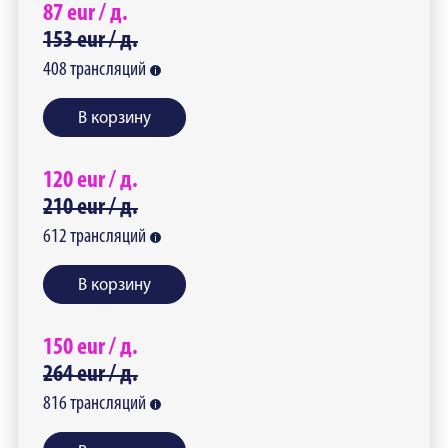
87
eur /
д.
153
eur /
д.
408
трансляций
В корзину
120
eur /
д.
210
eur /
д.
612
трансляций
В корзину
150
eur /
д.
264
eur /
д.
816
трансляций