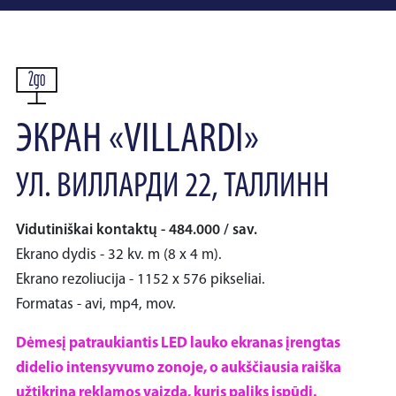
ЭКРАН «VILLARDI»
УЛ. ВИЛЛАРДИ 22, ТАЛЛИНН
Vidutiniškai kontaktų - 484.000 / sav.
Ekrano dydis - 32 kv. m (8 x 4 m).
Ekrano rezoliucija - 1152 x 576 pikseliai.
Formatas - avi, mp4, mov.
Dėmesį patraukiantis LED lauko ekranas įrengtas
didelio intensyvumo zonoje, o aukščiausia raiška
užtikrina reklamos vaizdą, kuris paliks įspūdį.