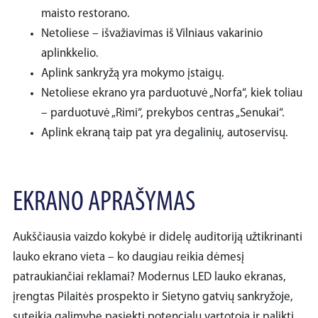
maisto restorano.
Netoliese – išvažiavimas iš Vilniaus vakarinio
aplinkkelio.
Aplink sankryžą yra mokymo įstaigų.
Netoliese ekrano yra parduotuvė „Norfa“, kiek toliau
– parduotuvė „Rimi“, prekybos centras „Senukai“.
Aplink ekraną taip pat yra degalinių, autoservisų.
EKRANO APRAŠYMAS
Aukščiausia vaizdo kokybė ir didelę auditoriją užtikrinanti
lauko ekrano vieta – ko daugiau reikia dėmesį
patraukiančiai reklamai? Modernus LED lauko ekranas,
įrengtas Pilaitės prospekto ir Sietyno gatvių sankryžoje,
suteikia galimybę pasiekti potencialų vartotoją ir palikti