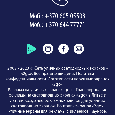
Моб.: +370 605 05508
Моб.: +370 644 77771
2003 - 2023 © Сеть уличных светодиодных экранов -
«2go». Все права защищены.
Политика
конфиденциальности
.
Логотип сети наружных экранов
«2go»
.
Реклама на уличных экранах, цена.
Транслирование
рекламы на светодиодных экранах «2go» в Литве и
Латвии.
Создание рекламных клипов для уличных
светодиодных экранов.
Контакты экранов «2go»
.
Уличные экраны для рекламы
в Вильнюсе
,
Каунасе
,