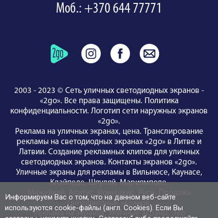
Моб.: +370 644 77771
2003 - 2023 © Сеть уличных светодиодных экранов -
«2go». Все права защищены.
Политика
конфиденциальности
.
Логотип сети наружных экранов
«2go»
.
Реклама на уличных экранах, цена.
Транслирование
рекламы на светодиодных экранах «2go» в Литве и
Латвии.
Создание рекламных клипов для уличных
светодиодных экранов.
Контакты экранов «2go»
.
Уличные экраны для рекламы
в Вильнюсе
,
Каунасе
,
Клайпедe
,
Шяуляй
,
Мариямполе
,
Мажейкяй
,
Алитус
,
Йонишкис
,
Риге
.
Продажа
Информируем Вас о том, что на данном веб-сайте
светодиодных экранов
.
используются cookie-файлы (англ. Cookies). Если Вы
Реклама на экранах
,
Уличные экраны
,
Эко