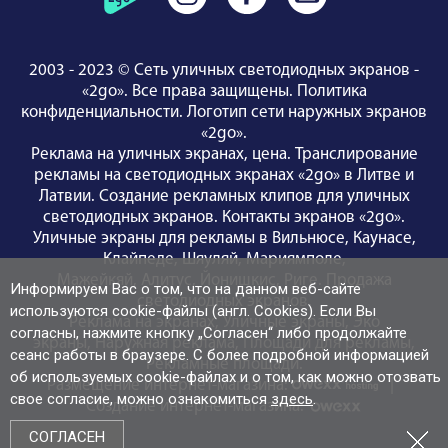
2003 - 2023 © Сеть уличных светодиодных экранов -
«2go». Все права защищены.
Политика
конфиденциальности
.
Логотип сети наружных экранов
«2go»
.
Реклама на уличных экранах, цена.
Транслирование
рекламы на светодиодных экранах «2go» в Литве и
Латвии.
Создание рекламных клипов для уличных
светодиодных экранов.
Контакты экранов «2go»
.
Уличные экраны для рекламы
в Вильнюсе
,
Каунасе
,
Клайпедe
,
Шяуляй
,
Мариямполе
,
Мажейкяй
,
Алитус
,
Йонишкис
,
Риге
.
Продажа
Информируем Вас о том, что на данном веб-сайте
светодиодных экранов
.
используются cookie-файлы (англ. Cookies). Если Вы
Реклама на экранах
,
Уличные экраны
,
Эко
согласны, нажмите кнопку „Согласен“ либо продолжайте
экраны
,
Наружная реклама
,
Площади для рекламы
,
сеанс работы в браузере. С более подробной информацией
Рекламные площади
.
об используемых cookie-файлах и о том, как можно отозвать
Размещение интернет-магазина:
|
свое согласие, можно ознакомиться
здесь
.
Создание интернет-магазина:
СОГЛАСЕН