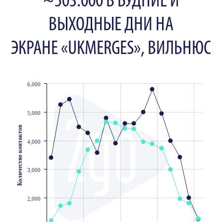
~503.000 В БУДНИЕ И
ВЫХОДНЫЕ ДНИ НА
ЭКРАНЕ «UKMERGES», ВИЛЬНЮС
6,000
JS chart by amCharts
5,000
Количество контактов
4,000
3,000
2,000