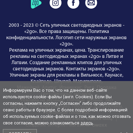
2003 - 2023 © Сеть уличных светодиодных экранов -
«2go». Все права защищены.
Политика
конфиденциальности
.
Логотип сети наружных экранов
«2go»
.
Реклама на уличных экранах, цена.
Транслирование
рекламы на светодиодных экранах «2go» в Литве и
Латвии.
Создание рекламных клипов для уличных
светодиодных экранов.
Контакты экранов «2go»
.
Уличные экраны для рекламы
в Вильнюсе
,
Каунасе
,
Клайпедe
,
Шяуляй
,
Мариямполе
,
Мажейкяй
,
Алитус
,
Йонишкис
,
Риге
.
Продажа
Информируем Вас о том, что на данном веб-сайте
светодиодных экранов
.
используются cookie-файлы (англ. Cookies). Если Вы
Реклама на экранах
,
Уличные экраны
,
Эко
согласны, нажмите кнопку „Согласен“ либо продолжайте
экраны
,
Наружная реклама
,
Площади для рекламы
,
сеанс работы в браузере. С более подробной информацией
Рекламные площади
.
об используемых cookie-файлах и о том, как можно отозвать
Размещение интернет-магазина:
|
свое согласие, можно ознакомиться
здесь
.
Создание интернет-магазина: