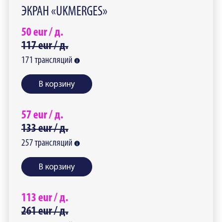
ЭКРАН «UKMERGES»
50
eur /
д.
117
eur /
д.
171
трансляций
В корзину
57
eur /
д.
133
eur /
д.
257
трансляций
В корзину
113
eur /
д.
261
eur /
д.