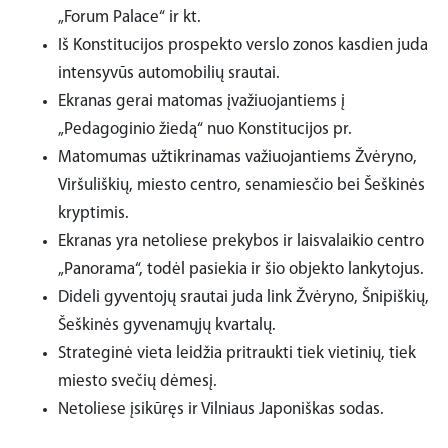
„Forum Palace“ ir kt.
Iš Konstitucijos prospekto verslo zonos kasdien juda
intensyvūs automobilių srautai.
Ekranas gerai matomas įvažiuojantiems į
„Pedagoginio žiedą“ nuo Konstitucijos pr.
Matomumas užtikrinamas važiuojantiems Žvėryno,
Viršuliškių, miesto centro, senamiesčio bei Šeškinės
kryptimis.
Ekranas yra netoliese prekybos ir laisvalaikio centro
„Panorama“, todėl pasiekia ir šio objekto lankytojus.
Dideli gyventojų srautai juda link Žvėryno, Šnipiškių,
Šeškinės gyvenamųjų kvartalų.
Strateginė vieta leidžia pritraukti tiek vietinių, tiek
miesto svečių dėmesį.
Netoliese įsikūręs ir Vilniaus Japoniškas sodas.