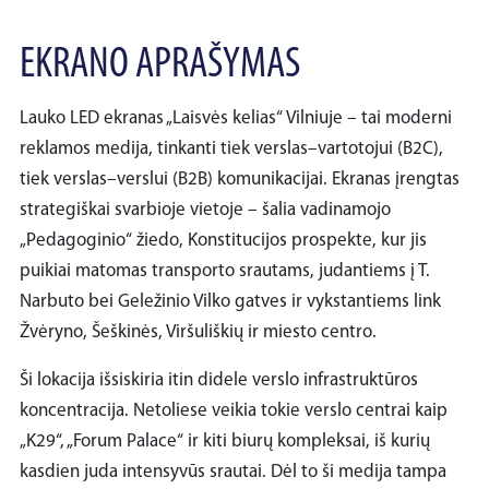
EKRANO APRAŠYMAS
Lauko LED ekranas „Laisvės kelias“ Vilniuje – tai moderni
reklamos medija, tinkanti tiek verslas–vartotojui (B2C),
tiek verslas–verslui (B2B) komunikacijai. Ekranas įrengtas
strategiškai svarbioje vietoje – šalia vadinamojo
„Pedagoginio“ žiedo, Konstitucijos prospekte, kur jis
puikiai matomas transporto srautams, judantiems į T.
Narbuto bei Geležinio Vilko gatves ir vykstantiems link
Žvėryno, Šeškinės, Viršuliškių ir miesto centro.
Ši lokacija išsiskiria itin didele verslo infrastruktūros
koncentracija. Netoliese veikia tokie verslo centrai kaip
„K29“, „Forum Palace“ ir kiti biurų kompleksai, iš kurių
kasdien juda intensyvūs srautai. Dėl to ši medija tampa