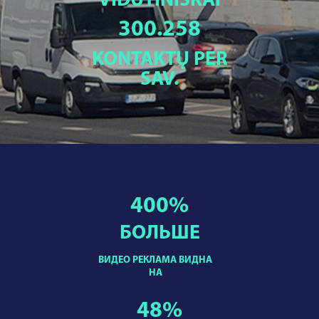
VIDUTINIŠKAI
300.258
KONTAKTŲ PER
SAV.
400
%
БОЛЬШЕ
ВИДЕО РЕКЛАМА ВИДНА
НА
48
%