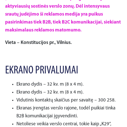
aktyviausių sostinės verslo zonų. Dėl intensyvaus
srautų judėjimo ši reklamos medija yra puikus
pasirinkimas tiek B2B, tiek B2C komunikacijai, siekiant
maksimalaus reklamos matomumo.
Vieta – Konstitucijos pr., Vilnius.
EKRANO PRIVALUMAI
Ekrano dydis – 32 kv. m (8 x 4 m).
Ekrano dydis – 32 kv. m (8 x 4 m).
Vidutinis kontaktų skaičius per savaitę – 300 258.
Ekranas įrengtas verslo rajone, todėl puikiai tinka
B2B komunikacijai įgyvendinti.
Netoliese veikia verslo centrai, tokie kaip „K29“,