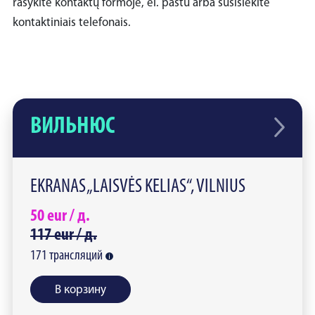
rašykite kontaktų formoje, el. paštu arba susisiekite
kontaktiniais telefonais.
ВИЛЬНЮС
EKRANAS „LAISVĖS KELIAS“, VILNIUS
50
eur /
д.
117
eur /
д.
171
трансляций
В корзину