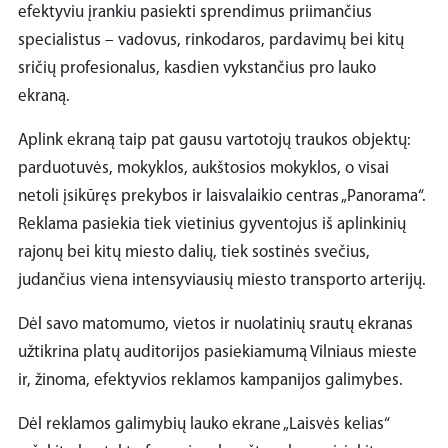
efektyviu įrankiu pasiekti sprendimus priimančius
specialistus – vadovus, rinkodaros, pardavimų bei kitų
sričių profesionalus, kasdien vykstančius pro lauko
ekraną.
Aplink ekraną taip pat gausu vartotojų traukos objektų:
parduotuvės, mokyklos, aukštosios mokyklos, o visai
netoli įsikūręs prekybos ir laisvalaikio centras „Panorama“.
Reklama pasiekia tiek vietinius gyventojus iš aplinkinių
rajonų bei kitų miesto dalių, tiek sostinės svečius,
judančius viena intensyviausių miesto transporto arterijų.
Dėl savo matomumo, vietos ir nuolatinių srautų ekranas
užtikrina platų auditorijos pasiekiamumą Vilniaus mieste
ir, žinoma, efektyvios reklamos kampanijos galimybes.
Dėl reklamos galimybių lauko ekrane „Laisvės kelias“