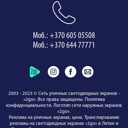
Моб.: +370 605 05508
Моб.: +370 644 77771
2003 - 2023 © Сеть уличных светодиодных экранов -
«2go». Все права защищены.
Политика
конфиденциальности
.
Логотип сети наружных экранов
«2go»
.
Реклама на уличных экранах, цена.
Транслирование
рекламы на светодиодных экранах «2go» в Литве и